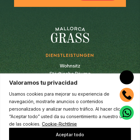
DIENSTLEISTUNGEN
Wohnsitz
Städtische Räume
Innenräume
Valoramos tu privacidad
Padel und Tennis
Usamos cookies para mejorar su experiencia de
Fußball
navegación, mostrarle anuncios o contenidos
Multisport
personalizados y analizar nuestro tráfico. Al hacer clic en
Vertikaler Garten
“Aceptar todo” usted da su consentimiento a nuestro uso
Künstliche Pflanzen
de las cookies.
Cookie-Richtlinie
Wartung
Aceptar todo