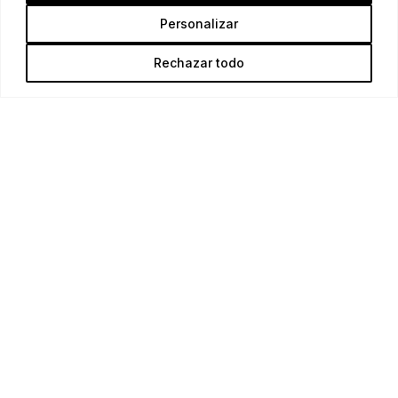
KONTAKT
Personalizar
(+34) 646 828 993
Rechazar todo
info@mallorcagrass.com
Carrer d’Asival, 4, 07011 Palma, Spanien
Cookie-Richtlinie |
Datenschutzrichtlinie
|
Rechtliche Hinweise
Copyright © Mallorca Grass 2022. Alle Rechte
vorbehalten.