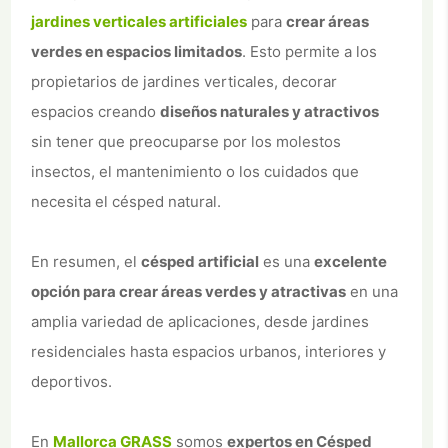
jardines verticales artificiales
para
crear áreas
Si lo prefieres, te
CERRAR
verdes en espacios limitados
. Esto permite a los
llamamos
propietarios de jardines verticales, decorar
espacios creando
diseños naturales y atractivos
Nombre
sin tener que preocuparse por los molestos
insectos, el mantenimiento o los cuidados que
necesita el césped natural.
Teléfono
En resumen, el
césped artificial
es una
excelente
opción para crear áreas verdes y atractivas
en una
amplia variedad de aplicaciones, desde jardines
PROTECCIÓN DE DATOS:
De conformidad con las normativas de protección de datos, le
residenciales hasta espacios urbanos, interiores y
facilitamos la siguiente información del tratamiento:
deportivos.
Responsable: GARDENSTORE, S.L.
Fines del tratamiento: mantener una relación comercial y el envío de
comunicaciones de productos o servicios.
En
Mallorca GRASS
somos
expertos en Césped
Derechos que le asisten: acceso, rectificación, portabilidad,