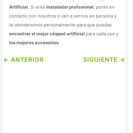
supresión, limitación y oposición.
Artificial
. Si eres
instalador profesional
, ponte en
Más información del tratamiento:
Más información del tratamiento en
contacto con nosotros o ven a vernos en persona y
la Política de privacidad
te atenderemos personalmente para que puedas
Acepto la
Política de Privacidad
encontrar el mejor césped artificial
para cada uso y
los mejores accesorios
.
←
ANTERIOR
SIGUIENTE
→
Alternative: